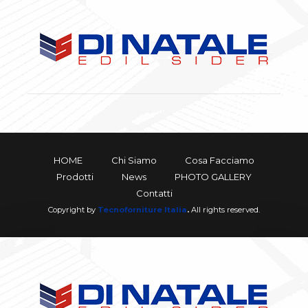
HOME
Chi Siamo
Cosa Facciamo
Prodotti
News
PHOTO GALLERY
Contatti
Copyright by
Tecnoforniture Italia
.
All rights reserved.