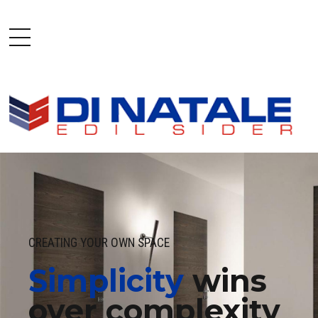
CREATING YOUR OWN SPACE
Simplicity
wins
over complexity